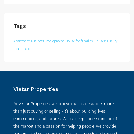
Tags
Apartment
Business Development
House for families
Houzez
Luxury
Real Estate
Vistar Properties
At Vistar Properties, we believe that real estate is more
than just buying or selling - it’s about building lives,
communities, and futures. With a deep understanding of
the market and a passion for helping people, we provide
personalized solutions that meet your needs and exceed